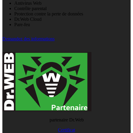
Antivirus Web
Contrôle parental
Protection contre la perte de données
Dr.Web Cloud
Pare-feu
Demandez des informations
partenaire Dr.Web
Certificat