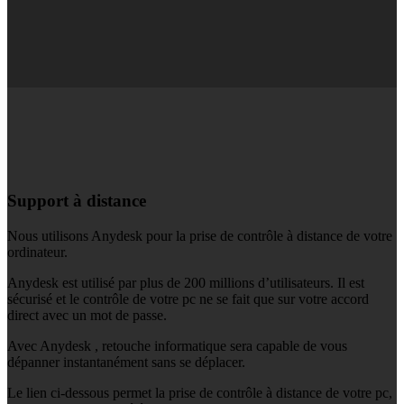
Support à distance
Nous utilisons Anydesk pour la prise de contrôle à distance de votre
ordinateur.
Anydesk est utilisé par plus de 200 millions d’utilisateurs. Il est
sécurisé et le contrôle de votre pc ne se fait que sur votre accord
direct avec un mot de passe.
Avec Anydesk , retouche informatique sera capable de vous
dépanner instantanément sans se déplacer.
Le lien ci-dessous permet la prise de contrôle à distance de votre pc,