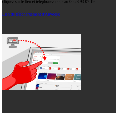
cliquez sur le lien et téléphonez-nous au 06 23 93 07 19
Lien de téléchargement d'Anydesk